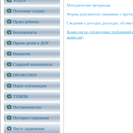
Услуги
Методические материалы
Полезные ссылки
Формы документов, связанных с проти
Права ребенка
Сведения о доходах, расходах, об иму
Комиссия по соблюдению требований к
Безопасность
комиссия)
Прием детей в ДОУ
Вакансии
Старший воспитатель
ПРОФСОЮЗ
Наши публикации
ТПМПК
Наставничество
Интернет-приемная
Часто задаваемые